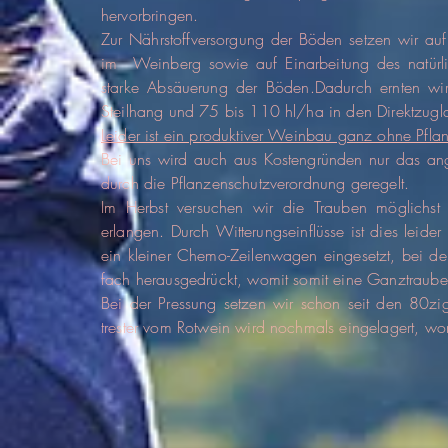
hervorbringen.
Zur Nährstoffversorgung der Böden setzen wir au
im Weinberg sowie auf Einarbeitung des natürli
starke Absäuerung der Böden.
Dadurch ernten wi
Steilhang und 75 bis 110 hl/ha in den Direktzugl
Leider ist ein produktiver Weinbau ganz ohne Pfla
Bei uns wird auch aus Kostengründen nur das an
durch die Pflanzenschutzverordnung geregelt.
Im Herbst versuchen wir die Trauben möglichst 
erlangen. Durch Witterungseinflüsse ist dies leid
ein kleiner Chemo-Zeilenwagen eingesetzt, bei de
fach herausgedrückt, womit somit eine Ganztraub
Bei der Pressung setzen wir schon seit den 80zig
trester vom Rotwein wird nochmals eingelagert, w