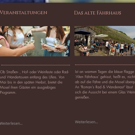
Veranstaltungen
Das alte Fährhaus
Ist an warmen Tagen die blaue Flagg
Ob Straßen- , Hof- oder Weinfeste oder Rad-
'Alten Fährhaus' gehisst, heißt es, nich
und Wandertouren entlang des Ufers. Von
ab auf die Fähre und die Mosel überq
Mai bis in den späten Herbst, bietet die
An "Roman's Rad & Wanderrast" lässt
Mosel ihren Gästen ein ausgiebiges
sich die Aussicht bei einem Glas Wein
Programm.
genießen.
Weiterlesen...
Weiterlesen...