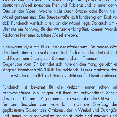
deutschen Mosel zwischen Trier und Koblenz und ist einer der
Orte an der Mosel, welche nicht durch Strasse oder Bahnlinie
Mosel getrennt sind. Die Bundesstraße läuft landseitig am Dorf vo
daß Pünderich wirklich direkt an der Mosel liegt. Da auch am
Ufer nur ein Fahrweg für die Winzer entlangführt, können Wand
Radfahrer hier eine autofreie Mosel erleben.
Eine wahre Idylle am Fluss unter der Marienburg. An beiden Mos
die durch eine Fähre verbunden sind, finden sich hunderte stiller
und Plätze zum Sitzen, zum Sonnen und zum Träumen.
Gegenüber vom Ort befindet sich, wie an den Hang geklebt, ei
längsten Eisenbahn VIADUKTE Deutschlands. Dieses markante Bau
immer wieder ein beliebtes Fotomotiv nicht nur für Eisenbahnfreun
Pünderich ist bekannt für die Vielzahl seiner schön erh
Fachwerkhäuser. Sie zeigen mit ihren oft aufwendigen Schnitz
dass es im 16. und 17. Jahrhundert ein wohlhabender Ort war.
Für den Besucher von heute lohnt sich der Streifzug du
gepflasterten Gassen des Ortskerns, der in Winkel und Durchgän
und immer neue Fachwerkbauten zeigt. Viele sind renoviert un