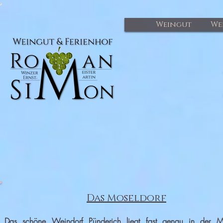
Weingut
We
Das Moseldorf
Das sch
öne Weindorf Pünderich liegt fast genau in der Mi