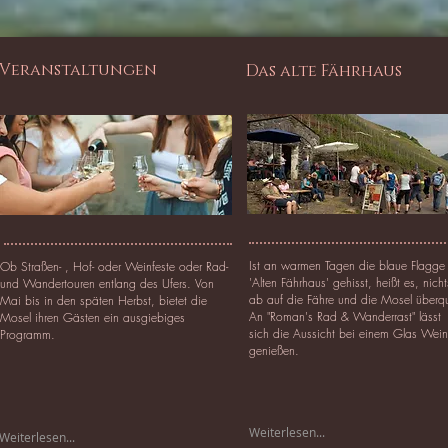
Veranstaltungen
Das alte Fährhaus
Ist an warmen Tagen die blaue Flagg
Ob Straßen- , Hof- oder Weinfeste oder Rad-
'Alten Fährhaus' gehisst, heißt es, nich
und Wandertouren entlang des Ufers. Von
ab auf die Fähre und die Mosel überq
Mai bis in den späten Herbst, bietet die
An "Roman's Rad & Wanderrast" lässt
Mosel ihren Gästen ein ausgiebiges
sich die Aussicht bei einem Glas Wein
Programm.
genießen.
Weiterlesen...
Weiterlesen...